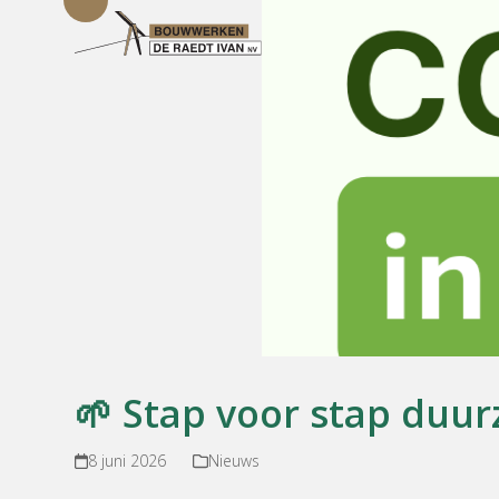
Open
Close
Skip
mobile
mobile
to
menu
menu
content
🌱 Stap voor stap duu
8 juni 2026
Nieuws