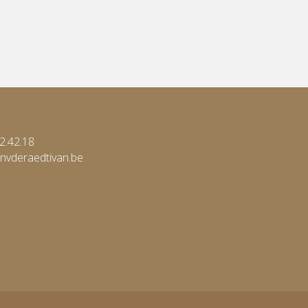
2.42.18
nvderaedtivan.be