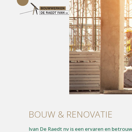
Open
Close
Skip
mobile
mobile
to
menu
menu
content
BOUW & RENOVATIE
Ivan De Raedt nv is een ervaren en betrouwb