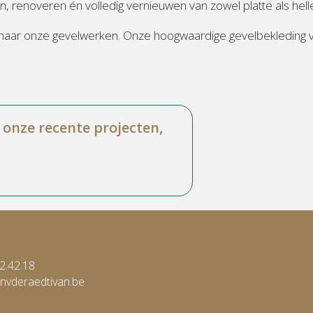
llen, renoveren én volledig vernieuwen van zowel platte als h
 naar onze gevelwerken. Onze hoogwaardige gevelbekleding ver
onze recente projecten,
2.42.18
nvderaedtivan.be