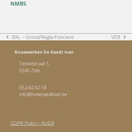
NMBS
VEB
BXL – Grond/Regie/Fonciere
next
previous
post:
post:
Bouwwerken De Raedt Ivan
Textielstraat 5
9240 Zele
052/42.42.18
info@nvderaedtivan.be
GDPR Policy – NVDR