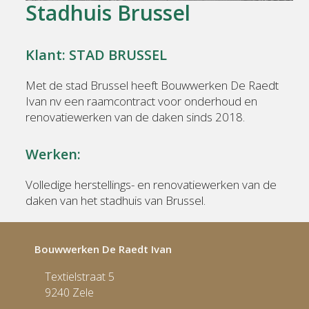
Stadhuis Brussel
to
access
the
Klant: STAD BRUSSEL
carousel
navigation
Met de stad Brussel heeft Bouwwerken De Raedt
buttons
Ivan nv een raamcontract voor onderhoud en
renovatiewerken van de daken sinds 2018.
Werken:
Volledige herstellings- en renovatiewerken van de
daken van het stadhuis van Brussel.
Bouwwerken De Raedt Ivan
Textielstraat 5
9240 Zele