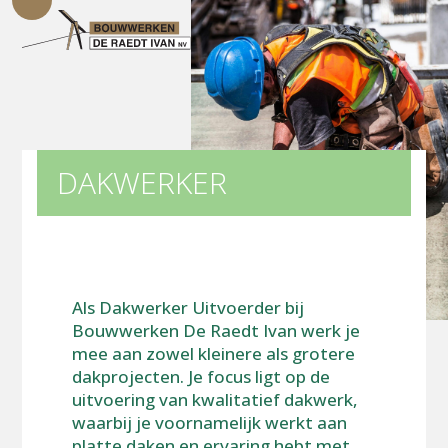
Open
Close
Skip
mobile
mobile
to
menu
menu
content
DAKWERKER
Als Dakwerker Uitvoerder bij
Bouwwerken De Raedt Ivan werk je
mee aan zowel kleinere als grotere
dakprojecten. Je focus ligt op de
uitvoering van kwalitatief dakwerk,
waarbij je voornamelijk werkt aan
platte daken en ervaring hebt met