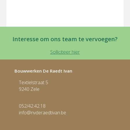
Interesse om ons team te vervoegen?
Solliciteer hier
Bouwwerken De Raedt Ivan
Textielstraat 5
9240 Zele
052/42.42.18
info@nvderaedtivan.be